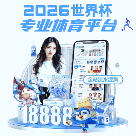
立即注册
博鱼体育
带您畅享全球体育盛
事
专业平台，数据精准，
高清直播
覆盖热门体育项
目。
聚焦足球、篮球、电竞等赛事，
每日内容实时更
新
。
极速访问
下载APP