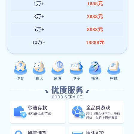
卓越表现与影响力。
1、得分能力的全面展现
皮克特在本场比赛中的得分能力令人瞩目，他用29分
证明了自己在进攻端的威胁。从开场哨声响起，他便
展现出了极高的状态，迅速进入比赛节奏。无论是突
破上篮还是中距离投篮，他都能够轻松找到得分机
会，这种自信和果断使得对手防不胜防。
此外，皮克特在面对对方防守时，依然能保持冷静。
他通过灵活的运球和精准的投篮选择，为自己创造出
许多良好的得分机会。在整个过程中，他充分利用了
身体素质与技术优势，将个人能力发挥到极致。
值得一提的是，在关键时刻，皮克特更是能够稳住心